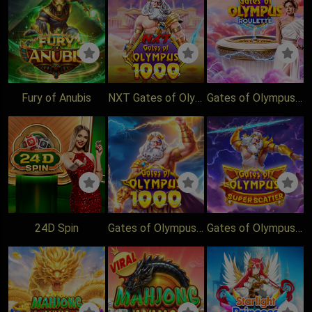
Fury of Anubis
NXT Gates of Olympus 1000
Gates of Olympus Roulette
24D Spin
Gates of Olympus 1000
Gates of Olympus Super Scatter