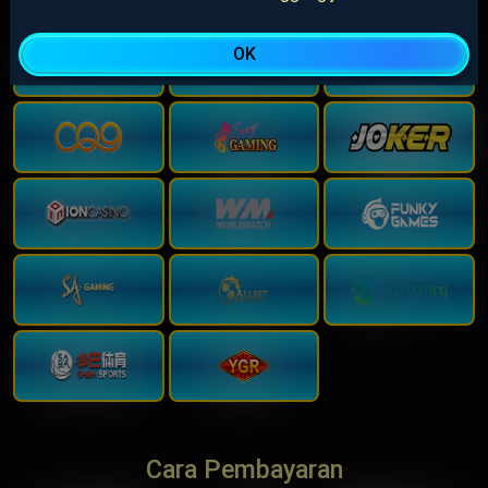
OK
Cara Pembayaran