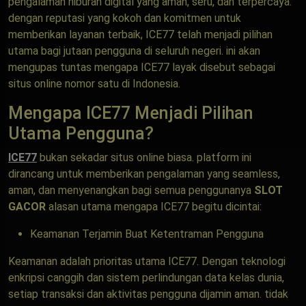
pengalaman hiburan digital yang aman, seru, dan terpercaya.
dengan reputasi yang kokoh dan komitmen untuk
memberikan layanan terbaik, ICE77 telah menjadi pilihan
utama bagi jutaan pengguna di seluruh negeri. ini akan
mengupas tuntas mengapa ICE77 layak disebut sebagai
situs online nomor satu di Indonesia.
Mengapa ICE77 Menjadi Pilihan
Utama Pengguna?
ICE77
bukan sekadar situs online biasa. platform ini
dirancang untuk memberikan pengalaman yang seamless,
aman, dan menyenangkan bagi semua penggunanya
SLOT
GACOR
alasan utama mengapa ICE77 begitu dicintai:
Keamanan Terjamin Buat Ketentraman Pengguna
Keamanan adalah prioritas utama ICE77. Dengan teknologi
enkripsi canggih dan sistem perlindungan data kelas dunia,
setiap transaksi dan aktivitas pengguna dijamin aman. tidak