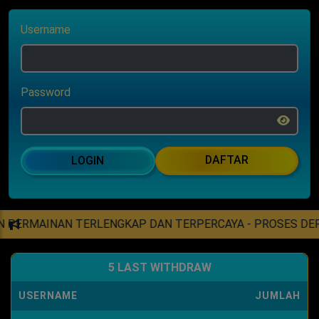
Username
Password
DAFTAR
LOGIN
 TERLENGKAP DAN TERPERCAYA - PROSES DEPO PERDETIK 
5 LAST WITHDRAW
USERNAME
JUMLAH