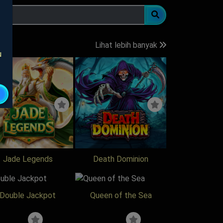
Lihat lebih banyak
u
Jade Legends
Death Dominion
Double Jackpot
Queen of the Sea