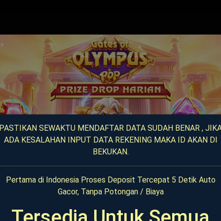
PASTIKAN SEWAKTU MENDAFTAR DATA SUDAH BENAR , JIK
ADA KESALAHAN INPUT DATA REKENING MAKA ID AKAN DI
BEKUKAN.
Pertama di Indonesia Proses Deposit Tercepat 5 Detik Auto
Gacor, Tanpa Potongan / Biaya
Tersedia Untuk Semua