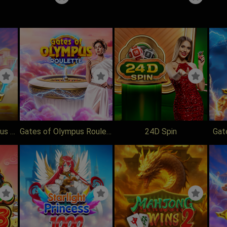
NXT Gates of Olympus 1000
Gates of Olympus Roulette
24D Spin
Gat