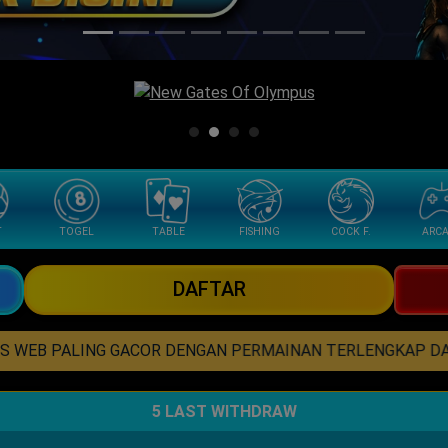
T
TOGEL
TABLE
FISHING
COCK F.
ARC
DAFTAR
NGAN PERMAINAN TERLENGKAP DAN TERPERCAYA - PROSES D
5 LAST WITHDRAW