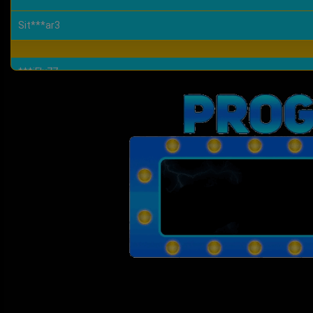
Wind*****3
GitaBr***t2