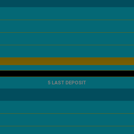
5 LAST DEPOSIT