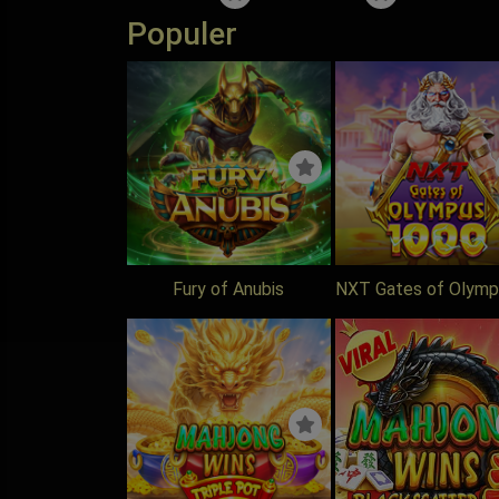
Populer
Fury of Anubis