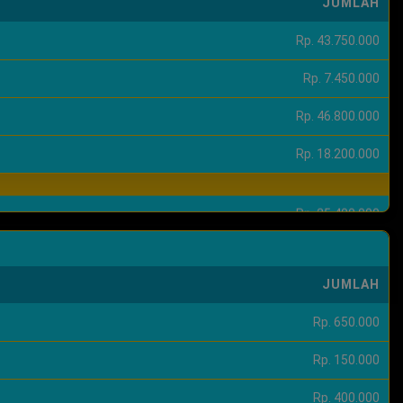
JUMLAH
Rp. 46.800.000
Rp. 18.200.000
Rp. 25.400.000
Rp. 10.950.000
Rp. 47.350.000
JUMLAH
Rp. 400.000
Rp. 200.000
Rp. 550.000